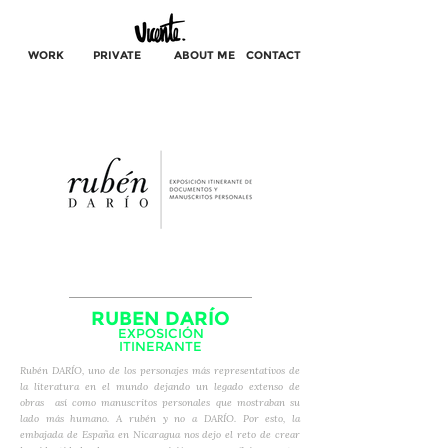
WORK
PRIVATE
ABOUT ME
CONTACT
RUBEN DARÍO
EXPOSICIÓN
ITINERANTE
Rubén DARÍO, uno de los personajes más representativos de
la literatura en el mundo dejando un legado extenso de
obras así como manuscritos personales que mostraban su
lado más humano. A rubén y no a DARÍO. Por esto, la
embajada de España en Nicaragua nos dejo el reto de crear