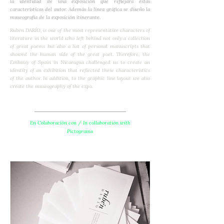
la identidad de una exposición que reflejara estas
características del autor. Además la línea gráfica se diseño la
museografía de la exposición itinerante.
Rubén DARÍO, is one of the most representative characters of
literature in the world who left behind not only a collection
of great poems but also a list of personal manuscripts that
showed the human side of the great poet. Therefore, the
Embassy of Spain in Nicaragua challenged us to create an
identity of an exhibition that reflected these characteristics
of the author. In addition, to the graphic line layout we also
create the museography of the expo.
En Colaboración con / In collaboration with
Pictograma